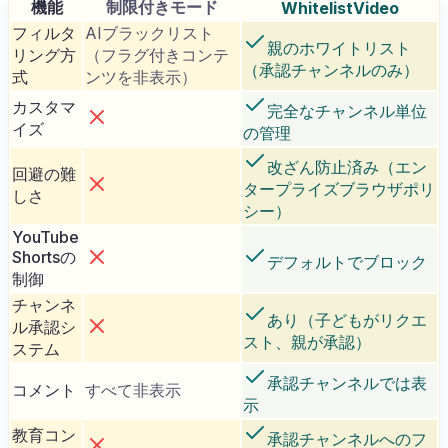
機能
制限付きモード
WhitelistVideo
フィルタ
AIブラックリスト
親のホワイトリスト
リング方
（フラグ付きコンテ
（承認チャンネルのみ）
式
ンツを非表示）
カスタマ
完全なチャンネル単位
イズ
の管理
改ざん防止済み（エン
回避の難
タープライズブラウザポリ
しさ
シー）
YouTube
Shortsの
デフォルトでブロック
制御
チャンネ
あり（子どもがリクエ
ル承認シ
スト、親が承認）
ステム
承認チャンネルでは表
コメント
すべて非表示
示
教育コン
承認チャンネルへのフ