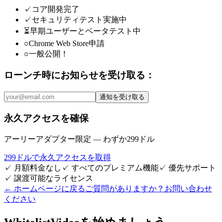
✓
コア開発完了
✓
セキュリティテスト実施中
⏳
早期ユーザーとベータテスト中
○
Chrome Web Store申請
○
一般公開！
ローンチ時にお知らせを受け取る：
通知を受け取る
永久アクセスを確保
アーリーアダプター限定 — わずか299ドル
299ドルで永久アクセスを取得
✓
月額料金なし
✓
すべてのプレミアム機能
✓
優先サポート
✓
譲渡可能なライセンス
←
ホームページに戻る
ご質問がありますか？お問い合わせ
ください