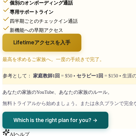
個別のオンボーディング通話
専用サポートライン
四半期ごとのチェックイン通話
新機能への早期アクセス
Lifetimeアクセスを入手
最高を求めるご家族へ。一度の手続きで完了。
参考として：
家庭教師1回
= $50
•
セラピー1回
= $150
•
生涯の
あなたの家族のYouTube、あなたの家族のルール。
無料トライアルから始めましょう。または永久プランで完全
Which is the right plan for you? →
AIヘルプ