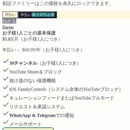
創設ファミリーはこの価格を
永久に
ロックできます。
月払い
年払い
最大42%お得
始める
Basic
お子様1人ごとの基本保護
$5.83
/月（お子様1人につき）
年払い：
$69.99
/年（お子様1人につき）
30チャンネル
（お子様1人につき）
YouTube Shortsをブロック
抜け道のない保護機能
iOS FamilyControls（システム全体のYouTubeブロック）
キュレーションフィードまたはYouTubeフルモード
リクエスト＆承認システム
WhatsApp & Telegram
での通知
メールサポート