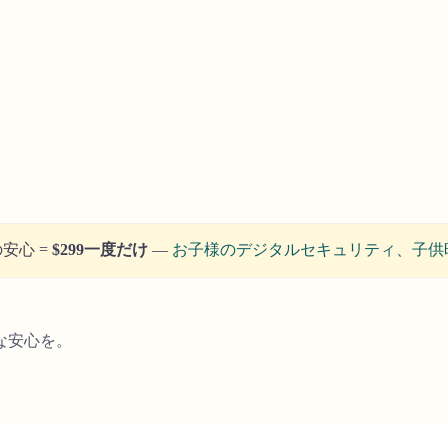
安心 =
$299一度だけ
—
お子様のデジタルセキュリティ、子供
な安心を。