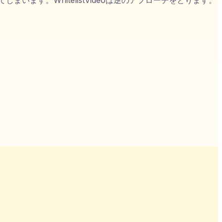
ます。WhitelistVideoは逆のアプローチをとります。