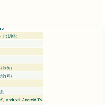
eo
わせて調整）
り制御）
接許可）
認）
S, Android, Android TV