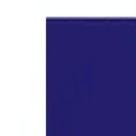
打开导航菜单
指南
家长常看到的 Yo
义）
被 YouTube 错误提示搞糊涂了？如“此视频可能不适合某些