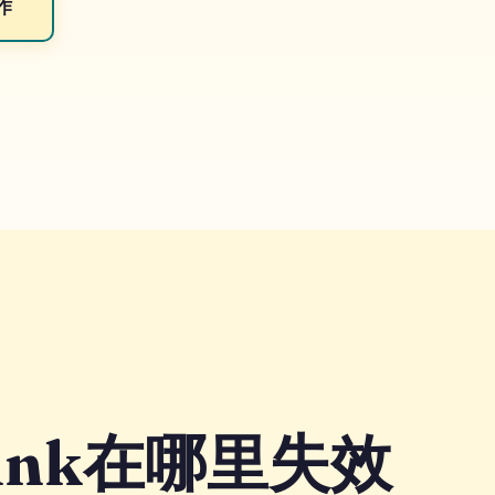
作
y Link在哪里失效