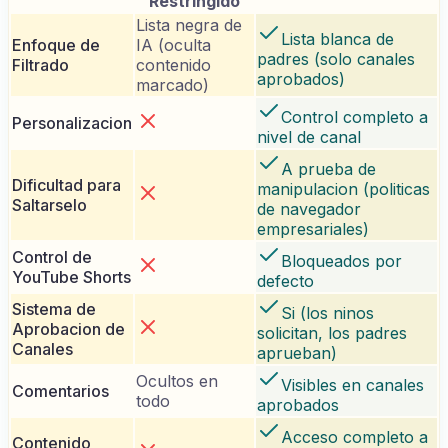
Restringido
Lista negra de
Lista blanca de
Enfoque de
IA (oculta
padres (solo canales
Filtrado
contenido
aprobados)
marcado)
Control completo a
Personalizacion
nivel de canal
A prueba de
Dificultad para
manipulacion (politicas
Saltarselo
de navegador
empresariales)
Control de
Bloqueados por
YouTube Shorts
defecto
Sistema de
Si (los ninos
Aprobacion de
solicitan, los padres
Canales
aprueban)
Ocultos en
Visibles en canales
Comentarios
todo
aprobados
Acceso completo a
Contenido