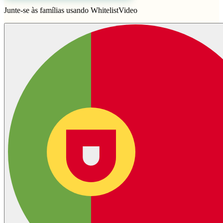
Junte-se às famílias usando WhitelistVideo