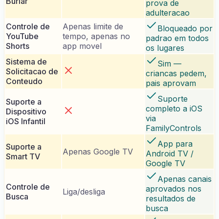
Burlar
prova de
adulteracao
Controle de
Apenas limite de
Bloqueado por
YouTube
tempo, apenas no
padrao em todos
Shorts
app movel
os lugares
Sistema de
Sim —
Solicitacao de
criancas pedem,
Conteudo
pais aprovam
Suporte
Suporte a
completo a iOS
Dispositivo
via
iOS Infantil
FamilyControls
App para
Suporte a
Apenas Google TV
Android TV /
Smart TV
Google TV
Apenas canais
Controle de
aprovados nos
Liga/desliga
Busca
resultados de
busca