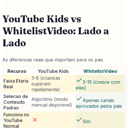
YouTube Kids vs
WhitelistVideo: Lado a
Lado
As diferencas reais que importam para os pais
Recurso
YouTube Kids
WhitelistVideo
3-8 (criancas
Faixa Etaria
3-15 (cresce com
superam
Real
eles)
rapidamente)
Selecao de
Algoritmo (modo
Apenas canais
Conteudo
manual disponivel)
aprovados pelos pais
Padrao
Funciona no
YouTube
Sim
Normal