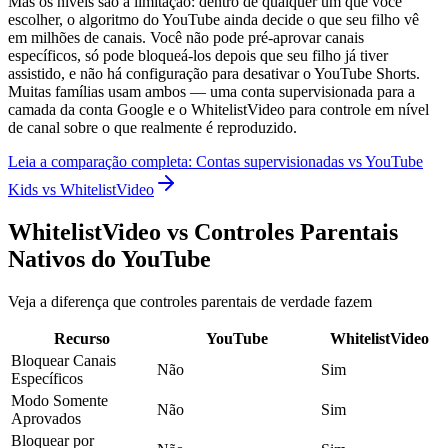
Mas os níveis são a limitação: dentro de qualquer um que você
escolher, o algoritmo do YouTube ainda decide o que seu filho vê
em milhões de canais. Você não pode pré-aprovar canais
específicos, só pode bloqueá-los depois que seu filho já tiver
assistido, e não há configuração para desativar o YouTube Shorts.
Muitas famílias usam ambos — uma conta supervisionada para a
camada da conta Google e o WhitelistVideo para controle em nível
de canal sobre o que realmente é reproduzido.
Leia a comparação completa: Contas supervisionadas vs YouTube
Kids vs WhitelistVideo
WhitelistVideo vs Controles Parentais
Nativos do YouTube
Veja a diferença que controles parentais de verdade fazem
Recurso
YouTube
WhitelistVideo
Bloquear Canais
Não
Sim
Específicos
Modo Somente
Não
Sim
Aprovados
Bloquear por