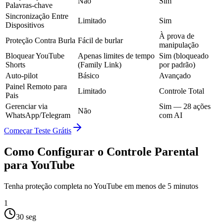
Não
Sim
Palavras-chave
Sincronização Entre
Limitado
Sim
Dispositivos
À prova de
Proteção Contra Burla
Fácil de burlar
manipulação
Bloquear YouTube
Apenas limites de tempo
Sim (bloqueado
Shorts
(Family Link)
por padrão)
Auto-pilot
Básico
Avançado
Painel Remoto para
Limitado
Controle Total
Pais
Gerenciar via
Sim — 28 ações
Não
WhatsApp/Telegram
com AI
Começar Teste Grátis
Como Configurar o Controle Parental
para YouTube
Tenha proteção completa no YouTube em menos de 5 minutos
1
30 seg